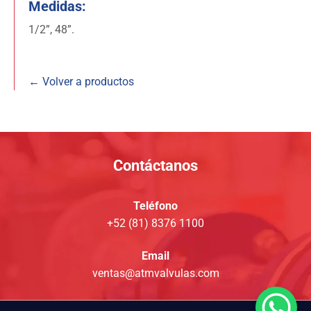
Medidas:
1/2”, 48”.
← Volver a productos
Contáctanos
Teléfono
+52 (81) 8376 1100
Email
ventas@atmvalvulas.com